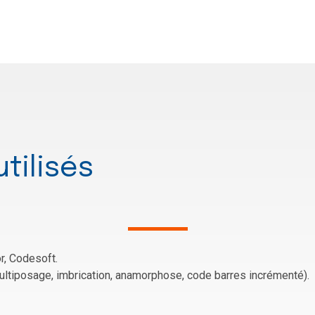
utilisés
or, Codesoft.
ultiposage, imbrication, anamorphose, code barres incrémenté).