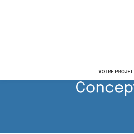
Accueil
|
Nos savoir-faire
|
Conception
|
Conceptio
VOTRE PROJET
Concept