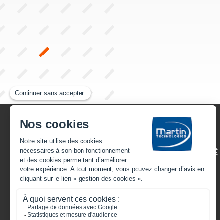
22, rue Henri Gandon
49430 HUILLÉ-LÉZIGNÉ
FRANCE
Appelez-nous