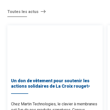
Toutes les actus
Ce qui m’a beaucoup plu, c’est la
confiance, même récemment intégrée,
la confiance est tout de suite donnée,
sans même se connaitre et ça
clairement, je n’ai jamais vu ça ailleurs.
Angélique D. |
Approvisionneuse
Un don de vêtement pour soutenir les
actions solidaires de La Croix rouge✨
Chez Martin, on nous met dans les
meilleures conditions pour réussir.
Chez Martin Technologies, le clavier à membranes
est l'un de nos produits signatures. Conçus...