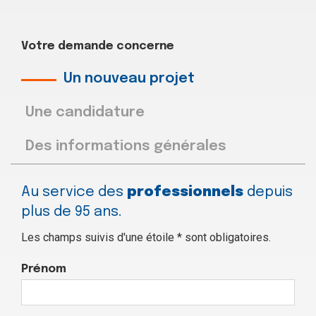
Votre demande concerne
J’arrive avec le sourire et je repars avec
le sourire, pour moi c’est un bon
Un nouveau projet
indicateur.
Une candidature
Adeline M. |
Responsable Achats
Des informations générales
Au service des
professionnels
depuis
plus de 95 ans.
Les champs suivis d'une étoile * sont obligatoires.
Prénom