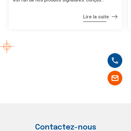
Jérôme C. |
Responsable des
écrans de sérigraphie
Lire la suite
Je me suis rendu compte que chez
Martin, c’est bien au-delà de faire pour
faire, c’est faire parce que l’on a envire
de le faire et surtout pour qui on le fait,
ça apporte une autre saveur au travail
et une autre source de motivation.
Prénom Yoan H. |
Cisailleur
Contactez-nous