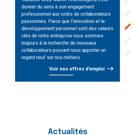
donner du sens à son engagement
professionnel aux cotés de collaborateurs
passionnés. Parce que l’innovation et le
développement personnel sont des valeurs
clés de notre entreprise nous sommes
Je tiens à exprimer ma reconnaissance
toujours à la recherche de nouveaux
pour le travail remarquable que votre
collaborateurs pouvant nous apporter un
regard neuf sur nos métiers.
entreprise a réalisé. Votre engagement
envers l'excellence et votre souci du
Voir nos offres d’emploi
détail ont largement permis
l’accomplissement de notre projet. À
l'avenir, nous n’hésiterons pas de
nouveau à collaborer avec vous en
toute confiance.
Catherine D. |
Musée d’Aquitaine
Actualités