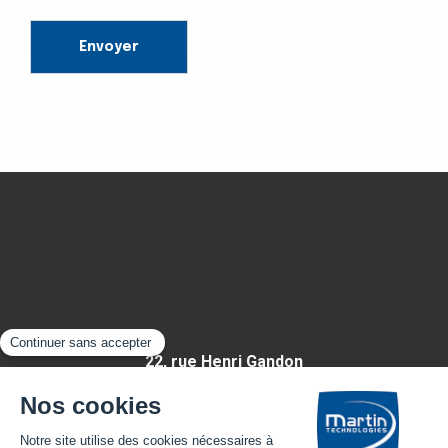
22, rue Henri Gandon
49430 HUILLÉ-LÉZIGNÉ
FRANCE