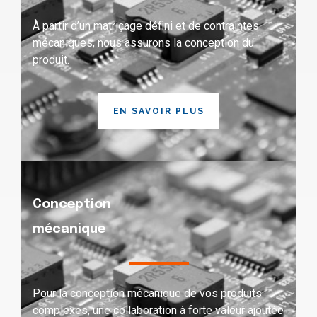
À partir d’un matriçage défini et de contraintes
mécaniques, nous assurons la conception du
produit.
EN SAVOIR PLUS
Conception
mécanique
Pour la conception mécanique de vos produits
complexes, une collaboration à forte valeur ajoutée