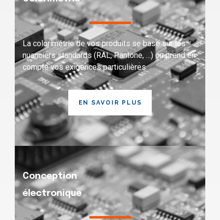
La colorimétrie de vos produits se base sur les
nuanciers standards (RAL, Pantone, …) ou prend en
compte vos exigences particulières.
EN SAVOIR PLUS
C
onception
électronique