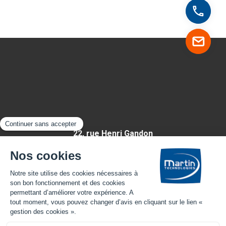
22, rue Henri Gandon
49430 HUILLÉ-LÉZIGNÉ
FRANCE
Appelez-nous
Mentions légales
-
Plan du site