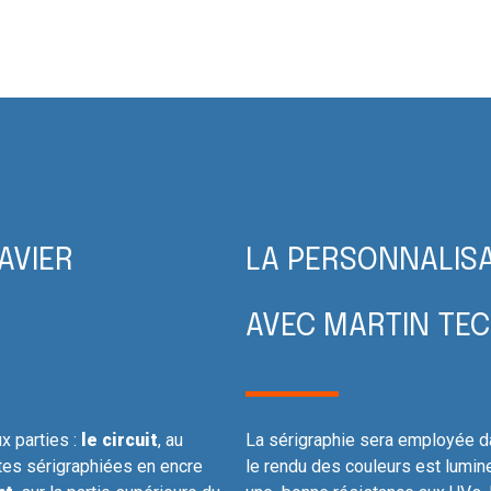
AVIER
LA PERSONNALISA
AVEC MARTIN TE
 parties :
le circuit
, au
La sérigraphie sera employée da
stes sérigraphiées en encre
le rendu des couleurs est lumin