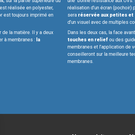
nt
, sur la partie supérieure du
une bonne résistance aux UVs. P
e est réalisée en polyester,
réalisation d’un écran (pochoir)
or est toujours imprimé en
sera
réservée aux petites e
d’un visuel avec de multiples co
 de la matière. Il y a deux
Dans les deux cas, la face avan
er à membranes :
la
touches en relief
ou des guide
membranes et l’application de 
conseilleront sur la meilleure t
membranes.