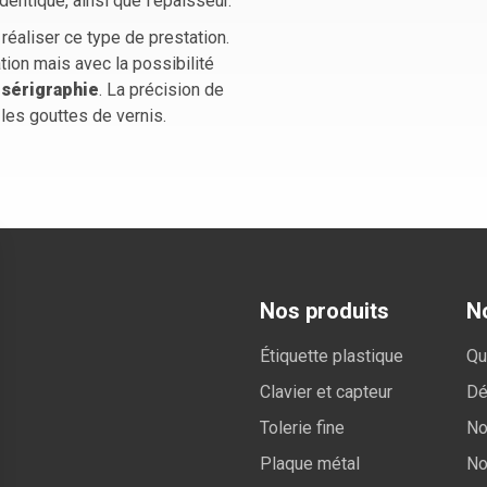
dentique, ainsi que l’épaisseur.
éaliser ce type de prestation.
tion mais avec la possibilité
 sérigraphie
. La précision de
les gouttes de vernis.
Nos produits
No
Étiquette plastique
Qu
Clavier et capteur
Dé
Tolerie fine
No
Plaque métal
No