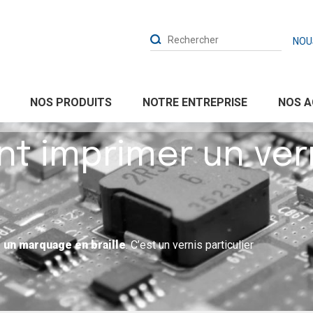
NOU
NOTRE ENTREPRISE
NOS PRODUITS
NOS A
 imprimer un ver
r un marquage en braille
. C’est un vernis particulier