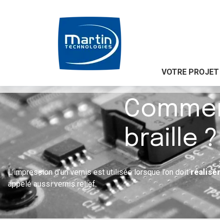
VOTRE PROJET
Accueil
|
Comment imprimer un vernis braille ?
Comment
braille ?
L’impression d’un vernis est utilisée lorsque l’on doit
réalise
appelé aussi vernis relief.