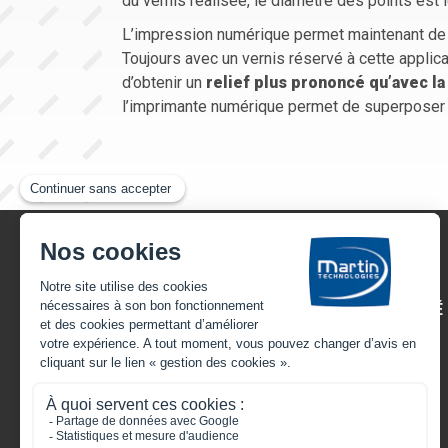
du vernis réalisée, le diamètre des points est i
L’impression numérique permet maintenant de r
Toujours avec un vernis réservé à cette applica
d’obtenir un
relief plus prononcé qu’avec la
l’imprimante numérique permet de superposer 
22, rue Henri Gandon
49430 HUILLÉ-LÉZIGNÉ
FRANCE
Appelez-nous