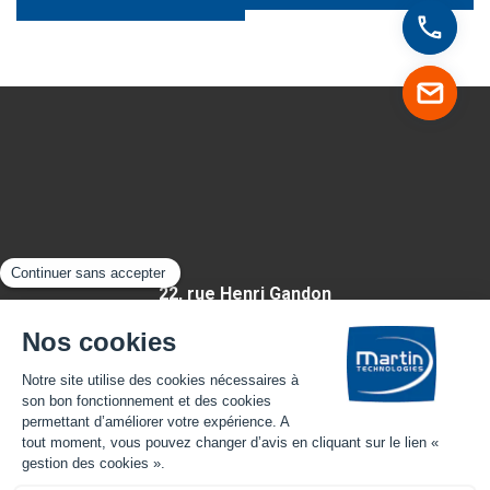
22, rue Henri Gandon
49430 HUILLÉ-LÉZIGNÉ
FRANCE
Appelez-nous
Mentions légales
-
Plan du site